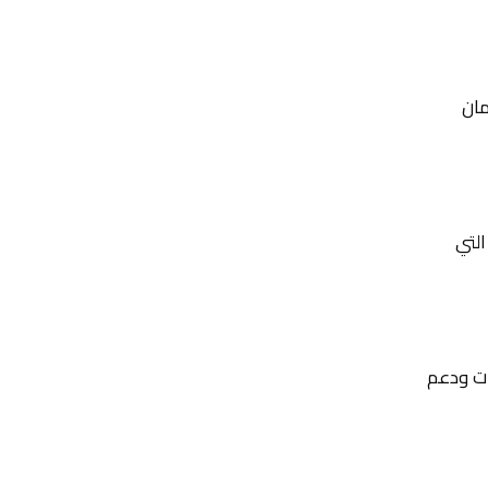
مان
التي
ت ودعم