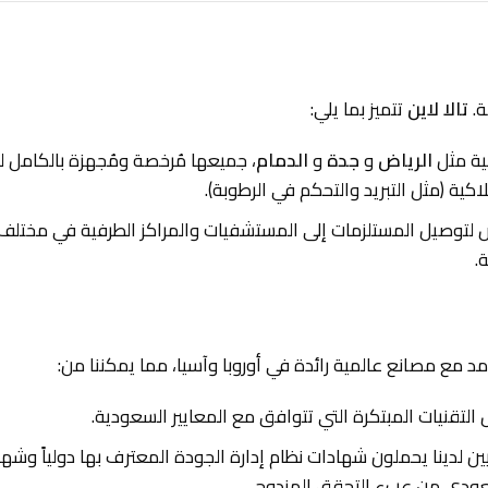
ة.
تالا لاين
تتميز بما يلي:
ية مثل
الرياض
و
جدة
و
الدمام
، جميعها مُرخصة ومُجهزة بالكامل 
ية (مثل التبريد والتحكم في الرطوبة).
توصيل المستلزمات إلى المستشفيات والمراكز الطرفية في مختلف
.
د مع مصانع عالمية رائدة في أوروبا وآسيا، مما يمكننا من:
تقنيات المبتكرة التي تتوافق مع المعايير السعودية.
ين لدينا يحملون شهادات نظام إدارة الجودة المعترف بها دولياً وشه
لسعودي من عبء التحقق المزدوج.