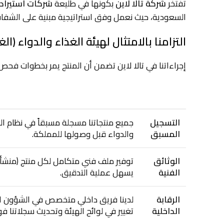
تفتخر
شركة تالا لاين
بكونها في طليعة
شركات استيراد
السعودية، حيث نعمل وفق استراتيجية مبنية على الشفافية
التزامنا بالامتثال لهيئة الغذاء والدواء (الغ
إجراءاتنا في تالا لاين تضمن أن المنتج يمر بخطوات فحص 
العنصر
الإجراء المتبع في شركة تالا لاين
التسجيل
جميع منتجاتنا مسجلة مسبقاً في نظام اله
المسبق
والدواء قبل وصولها للمملكة.
الوثائق
توفير ملف فني متكامل لكل منتج (منشأ، ج
الفنية
يسهل عملية التدقيق.
الرقابة
لدينا فريق داخلي متخصص في الشؤون الت
الداخلية
تغيير في لوائح الهيئة وتحديث سجلاتنا فورا