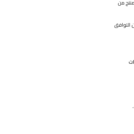
منتج من
ن التوافق
ت