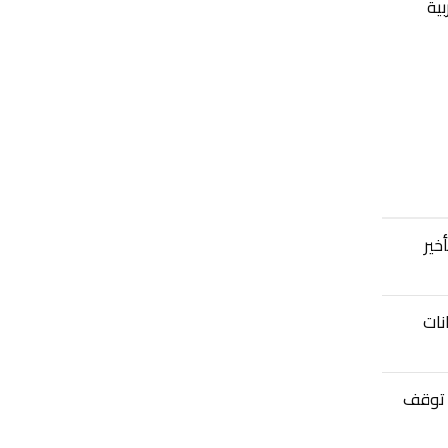
ية
خير
نات
 توقف